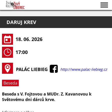
Seznam akcí
DARUJ KREV
O projektu
Pořadatelé
18. 06. 2026
17:00
PALÁC LIEBIEG
http://www.palac-liebieg.cz
Beseda
Beseda s V. Fojtovou a MUDr. Z. Kavanovou k
Světovému dni dárců krve.