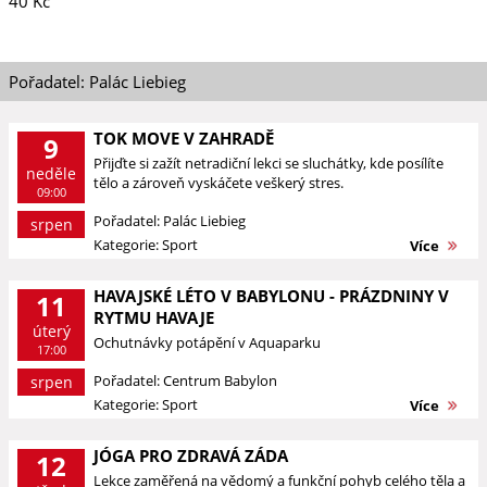
40 Kč
Pořadatel: Palác Liebieg
TOK MOVE V ZAHRADĚ
9
Přijďte si zažít netradiční lekci se sluchátky, kde posílíte
neděle
tělo a zároveň vyskáčete veškerý stres.
09:00
Pořadatel: Palác Liebieg
srpen
Kategorie: Sport
Více
HAVAJSKÉ LÉTO V BABYLONU - PRÁZDNINY V
11
RYTMU HAVAJE
úterý
Ochutnávky potápění v Aquaparku
17:00
Pořadatel: Centrum Babylon
srpen
Kategorie: Sport
Více
JÓGA PRO ZDRAVÁ ZÁDA
12
Lekce zaměřená na vědomý a funkční pohyb celého těla a