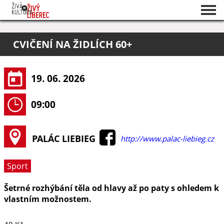
Seznam akcí
CVIČENÍ NA ŽIDLÍCH 60+
O projektu
Pořadatelé
19. 06. 2026
09:00
PALÁC LIEBIEG
http://www.palac-liebieg.cz
Sport
Šetrné rozhýbání těla od hlavy až po paty s ohledem k
vlastním možnostem.