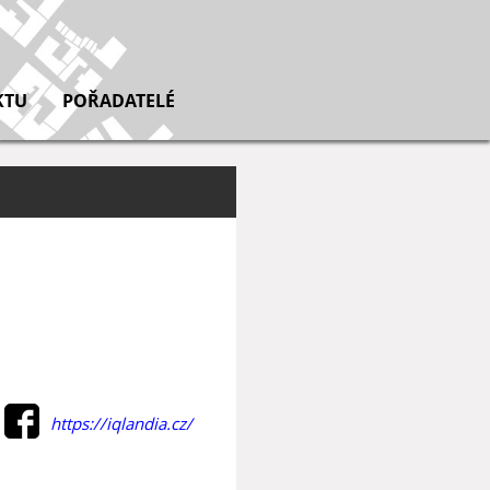
KTU
POŘADATELÉ
https://iqlandia.cz/