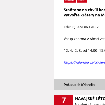
Staňte se na chvíli k
vytvořte krátery na Mě
Kde: iQLANDIA LAB 2
Vstup zdarma v rámci vs
12. 4.–2. 8. od 14:00–15:
https://iqlandia.cz/co-s
Pořadatel: iQlandia
7
HAVAJSKÉ LÉT
Na vlně zábavy v 