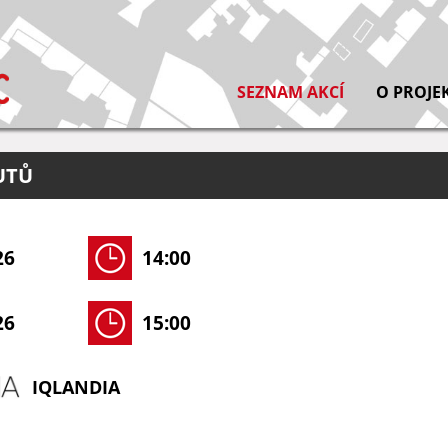
SEZNAM AKCÍ
O PROJE
UTŮ
26
14:00
26
15:00
IQLANDIA