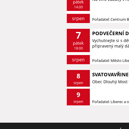
pátek
14:00
srpen
Pořadatel: Centrum 
7
PODVEČERNÍ 
Vychutnejte si s d
pátek
připravený malý dá
18:00
srpen
Pořadatel: Město Lib
SVATOVAVŘINE
8
Obec Dlouhý Most 
srpen
9
srpen
Pořadatel: Liberec a o