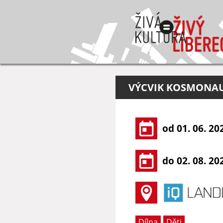
VÝCVIK KOSMONA
od 01. 06. 20
do 02. 08. 20
Dílna
Děti