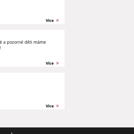
Více
tré a pozorné děti máme
!
Více
Více