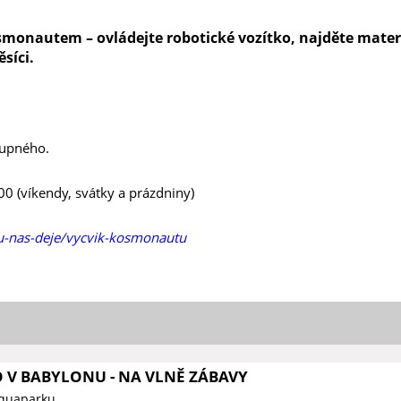
osmonautem – ovládejte robotické vozítko, najděte materi
síci.
tupného.
00 (víkendy, svátky a prázdniny)
e-u-nas-deje/vycvik-kosmonautu
O V BABYLONU - NA VLNĚ ZÁBAVY
Aquaparku