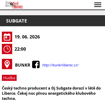
Seznam akcí
SUBGATE
O projektu
Pořadatelé
19. 06. 2026
22:00
BUNKR
http://bunkrliberec.cz/
Hudba
Český techno producent a Dj Subgate dorazí v létě do
Liberce. Čekej noc plnou energetického klubového
techna.