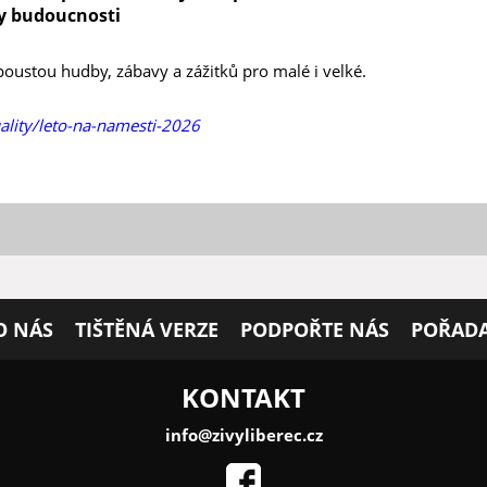
y budoucnosti
 spoustou hudby, zábavy a zážitků pro malé i velké.
tuality/leto-na-namesti-2026
O NÁS
TIŠTĚNÁ VERZE
PODPOŘTE NÁS
POŘADA
KONTAKT
info@zivyliberec.cz