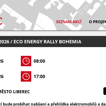
SEZNAM AKCÍ
O PROJE
2026 / ECO ENERGY RALLY BOHEMIA
26
08:00
26
17:00
ĚSTO LIBEREC
cí bude probíhat nabíjení a přehlídka elektromobilů a da