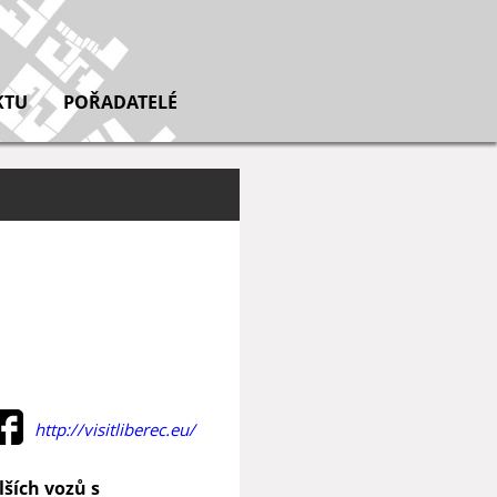
KTU
POŘADATELÉ
http://visitliberec.eu/
lších vozů s