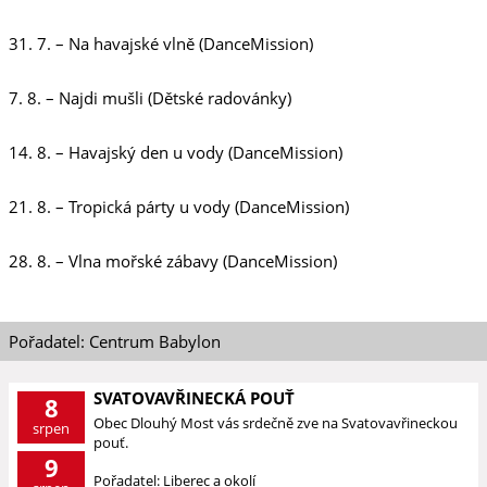
31. 7. – Na havajské vlně (DanceMission)
7. 8. – Najdi mušli (Dětské radovánky)
14. 8. – Havajský den u vody (DanceMission)
21. 8. – Tropická párty u vody (DanceMission)
28. 8. – Vlna mořské zábavy (DanceMission)
Pořadatel: Centrum Babylon
SVATOVAVŘINECKÁ POUŤ
8
Obec Dlouhý Most vás srdečně zve na Svatovavřineckou
srpen
pouť.
9
Pořadatel: Liberec a okolí