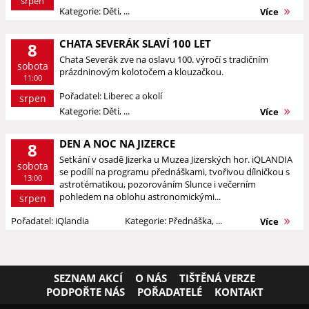
srpen
Kategorie: Děti, ...
Více
CHATA SEVERÁK SLAVÍ 100 LET
8
Chata Severák zve na oslavu 100. výročí s tradičním
sobota
prázdninovým kolotočem a klouzačkou.
11:00
Pořadatel: Liberec a okolí
srpen
Kategorie: Děti, ...
Více
DEN A NOC NA JIZERCE
8
Setkání v osadě Jizerka u Muzea Jizerských hor. iQLANDIA
sobota
se podílí na programu přednáškami, tvořivou dílničkou s
13:00
astrotématikou, pozorováním Slunce i večerním
pohledem na oblohu astronomickými...
srpen
Pořadatel: iQlandia
Kategorie: Přednáška, ...
Více
SEZNAM AKCÍ
O NÁS
TIŠTĚNÁ VERZE
PODPOŘTE NÁS
POŘADATELÉ
KONTAKT