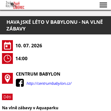
Seznam akcí
HAVAJSKÉ LÉTO V BABYLONU - NA VLNĚ
O projektu
ZÁBAVY
Pořadatelé
10. 07. 2026
14:00
CENTRUM BABYLON
http://centrumbabylon.cz/
Děti
Na vlně zábavy v Aquaparku