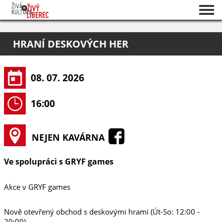
Seznam akcí
HRANÍ DESKOVÝCH HER
O projektu
Pořadatelé
08. 07. 2026
16:00
NEJEN KAVÁRNA
Ve spolupráci s GRYF games
Akce v GRYF games
Nově otevřený obchod s deskovými hrami (Út-So: 12:00 -
20:00)