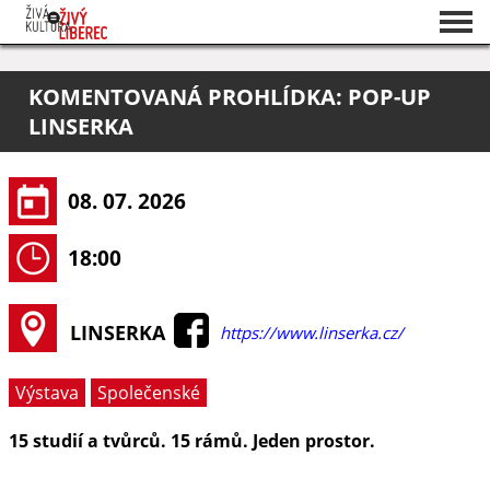
Seznam akcí
KOMENTOVANÁ PROHLÍDKA: POP-UP
O projektu
LINSERKA
Pořadatelé
08. 07. 2026
18:00
LINSERKA
https://www.linserka.cz/
Výstava
Společenské
15 studií a tvůrců. 15 rámů. Jeden prostor.