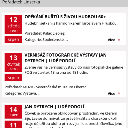
Pořadatel: Linserka
OPÉKÁNÍ BUŘTŮ S ŽIVOU HUDBOU 60+
12
Hudební setkání s harmonikářem Jaroslavem Hruškou.
středa
11:00
Pořadatel: Palác Liebieg
srpen
Kategorie: Společenské, ...
Více
VERNISÁŽ FOTOGRAFICKÉ VÝSTAVY JAN
13
DYTRYCH | LIDÉ PODOLÍ
čtvrtek
Zveme vás na vernisáž výstavy do naší fotografické galerie
18:00
FOG ve čtvrtek 13. srpna od 18 hodin.
srpen
Pořadatel: MUZA - Severočeské muzeum Liberec
Kategorie: Výstava, ...
Více
JAN DYTRYCH | LIDÉ PODOLÍ
14
Člověk je přirozeně obklopován prostředím, ve kterém
srpen
žije. Lze se domnívat, že právě kvalita a charakter okolí
11
hraje důležitou úlohu při rozvíjení osobnosti člověka, jeho