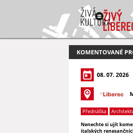
KOMENTOVANÉ PRO
08. 07. 2026
M
Přednáška
Architekt
Nenechte si ujít kom
italských renesančníc