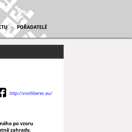
KTU
POŘADATELÉ
http://visitliberec.eu/
eného po vzoru
etně zahrady.