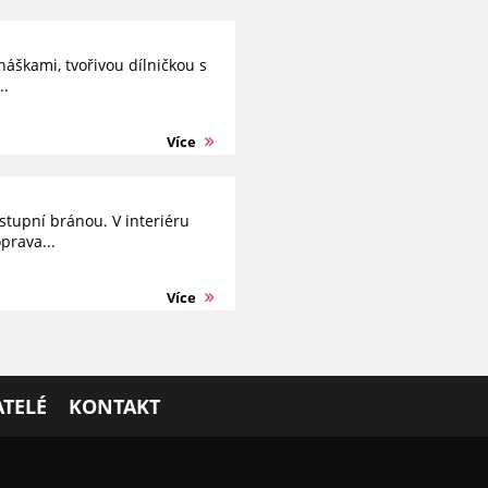
áškami, tvořivou dílničkou s
..
Více
tupní bránou. V interiéru
prava...
Více
TELÉ
KONTAKT