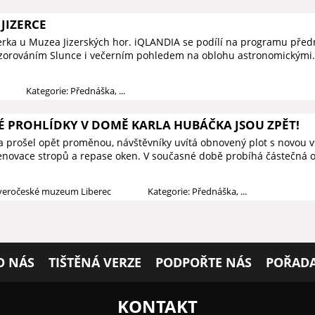
JIZERCE
zerka u Muzea Jizerských hor. iQLANDIA se podílí na programu předn
ozorováním Slunce i večerním pohledem na oblohu astronomickými.
Kategorie: Přednáška, ...
PROHLÍDKY V DOMĚ KARLA HUBÁČKA JSOU ZPĚT!
prošel opět proměnou, návštěvníky uvítá obnovený plot s novou vs
novace stropů a repase oken. V současné době probíhá částečná o
everočeské muzeum Liberec
Kategorie: Přednáška, ...
O NÁS
TIŠTĚNÁ VERZE
PODPOŘTE NÁS
POŘADA
KONTAKT