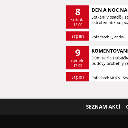
8
DEN A NOC NA 
Setkání v osadě Ji
sobota
astrotématikou, p
13:00
srpen
Pořadatel: iQlandia
9
KOMENTOVANÉ 
Dům Karla Hubáčka 
neděle
budovy proběhly re
17:00
srpen
Pořadatel: MUZA - S
SEZNAM AKCÍ