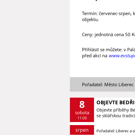
Termín: červenec-srpen, 
objektu.
Ceny: jednotná cena 50 K
Přihlásit se můžete: v Pa
před akcí na
www.evstupe
Pořadatel: Město Liberec
8
OBJEVTE BEDŘ
Objevte příběhy B
sobota
se sklářskou tradic
11:00
srpen
Pořadatel: Liberec a o