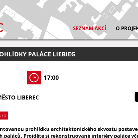
SEZNAM AKCÍ
O PROJE
HLÍDKY PALÁCE LIEBIEG
17:00
ĚSTO LIBEREC
ura
entovanou prohlídku architektonického skvostu postav
h paláců. Projděte si rekonstruované interiéry paláce vč