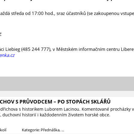
každá středa od 17:00 hod., sraz účastníků (se zakoupenou vstu
č
láci Liebieg (485 244 777), v Městském informačním centru Libere
nka.cz
ICHOV S PRŮVODCEM – PO STOPÁCH SKLÁŘŮ
edřichova s historikem Luborem Lacinou. Komentované procházky v
í, duchovní historií i každodenním životem horské obce.
kolí
Kategorie: Přednáška, ...