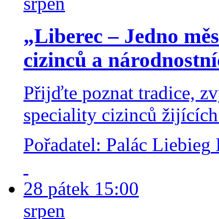
srpen
„Liberec – Jedno měs
cizinců a národnostn
Přijďte poznat tradice, z
speciality cizinců žijící
Pořadatel: Palác Liebieg
28
pátek
15:00
srpen