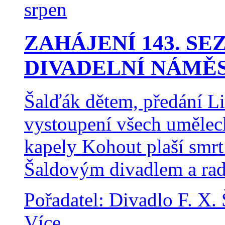
srpen
ZAHÁJENÍ 143. SE
DIVADELNÍ NÁMĚ
Šalďák dětem, předání Li
vystoupení všech uměle
kapely Kohout plaší smr
Šaldovým divadlem a rad
Pořadatel: Divadlo F. X.
Více