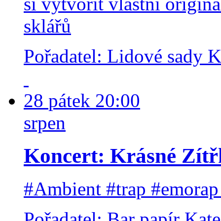
si vytvořit vlastní origi
sklářů
Pořadatel: Lidové sady
K
28
pátek
20:00
srpen
Koncert: Krásné Zít
#Ambient #trap #emorap
Pořadatel: Bar papír
Kate