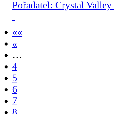
Pořadatel: Crystal Valley
««
«
…
4
5
6
7
8