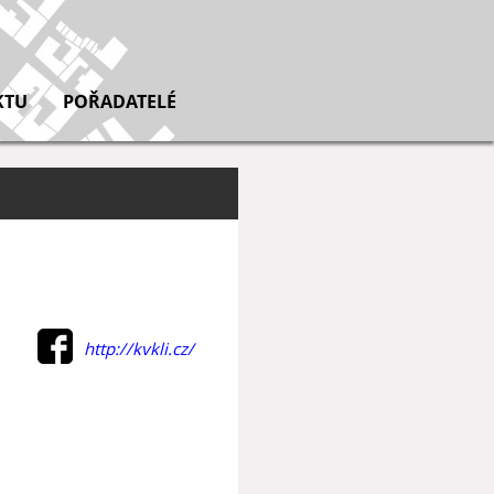
KTU
POŘADATELÉ
http://kvkli.cz/