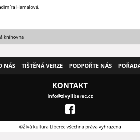
adimíra Hamalová.
ká knihovna
O NÁS
TIŠTĚNÁ VERZE
PODPOŘTE NÁS
POŘADA
KONTAKT
info@zivyliberec.cz
©Živá kultura Liberec všechna práva vyhrazena