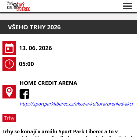
Seznam akcí
VŠEHO TRHY 2026
O projektu
Pořadatelé
13. 06. 2026
05:00
HOME CREDIT ARENA
http://sportparkliberec.cz/akce-a-kultura/prehled-akci
Trhy
Trhy se konají v areálu Sport Park Liberec a to v