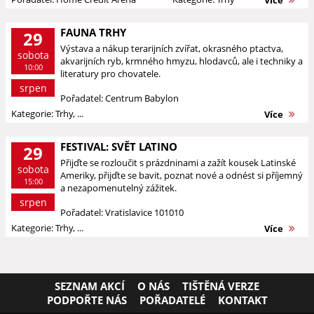
FAUNA TRHY
29
Výstava a nákup terarijních zvířat, okrasného ptactva,
sobota
akvarijních ryb, krmného hmyzu, hlodavců, ale i techniky a
10:00
literatury pro chovatele.
srpen
Pořadatel: Centrum Babylon
Kategorie: Trhy, ...
Více
FESTIVAL: SVĚT LATINO
29
Přijďte se rozloučit s prázdninami a zažít kousek Latinské
sobota
Ameriky, přijďte se bavit, poznat nové a odnést si příjemný
15:00
a nezapomenutelný zážitek.
srpen
Pořadatel: Vratislavice 101010
Kategorie: Trhy, ...
Více
SEZNAM AKCÍ
O NÁS
TIŠTĚNÁ VERZE
PODPOŘTE NÁS
POŘADATELÉ
KONTAKT