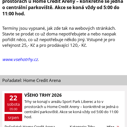
prostorách u Home Credit Areny – konkrétně se jedná
o centrální parkoviště. Akce se koná vždy od 5:00 do
11:00 hod.
Termíny jsou vypsané, jak zde tak na webových stránkách.
Stavte se prodat co už doma nepotřebujete a nebo naopak
pořídit něco, co už nepotřebuje někdo jiný. Vstupné je pro
veřejnost 25,- Kč a pro prodávající 120,- Kč.
www.vsehotrhy.cz
.
Pořadatel: Home Credit Arena
VŠEHO TRHY 2026
22
Trhy se konají v areálu Sport Park Liberec a to v
sobota
prostorách u Home Credit Areny – konkrétně se jedná o
05:00
centrální parkoviště. Akce se koná vždy od 5:00 do 11:00
hod.
srpen
Pořadatel: Home Credit Arena
Kategorie: Trhy
Více